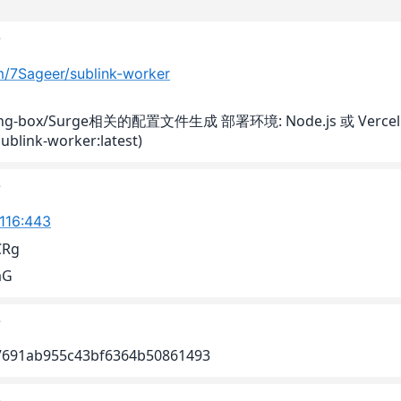
猫
m/7Sageer/sublink-worker
ing-box/Surge相关的配置文件生成 部署环境: Node.js 或 Vercel 
sublink-worker:latest)
猫
.116:443
CRg
aG
猫
7691ab955c43bf6364b50861493