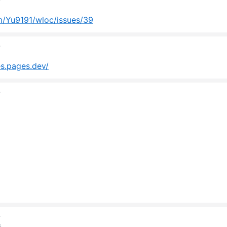
猫
om/Yu9191/wloc/issues/39
猫
es.pages.dev/
猫
猫