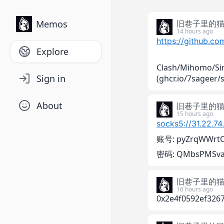
Memos
旧巷子里的
https://github.co
Explore
Clash/Mihomo/S
Sign in
(ghcr.io/7sageer/
About
旧巷子里的
socks5://31.22.74
账号: pyZrqWWrt
密码: QMbsPMSv
旧巷子里的
0x2e4f0592ef326